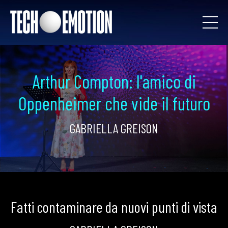
Arthur Compton: l'amico di
Oppenheimer che vide il futuro
GABRIELLA GREISON
Fatti contaminare da nuovi punti di vista