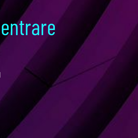
 entrare
I